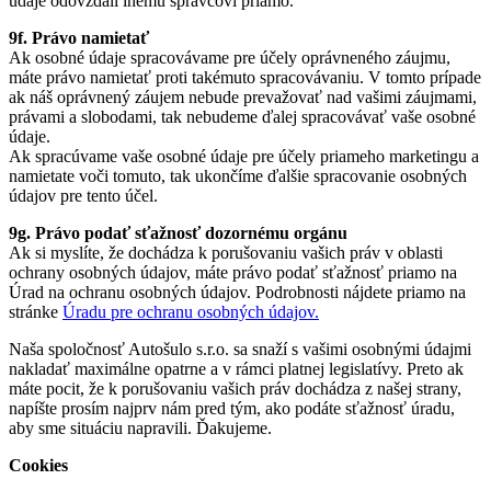
údaje odovzdali inému správcovi priamo.
9f. Právo namietať
Ak osobné údaje spracovávame pre účely oprávneného záujmu,
máte právo namietať proti takémuto spracovávaniu. V tomto prípade
ak náš oprávnený záujem nebude prevažovať nad vašimi záujmami,
právami a slobodami, tak nebudeme ďalej spracovávať vaše osobné
údaje.
Ak spracúvame vaše osobné údaje pre účely priameho marketingu a
namietate voči tomuto, tak ukončíme ďalšie spracovanie osobných
údajov pre tento účel.
9g. Právo podať sťažnosť dozornému orgánu
Ak si myslíte, že dochádza k porušovaniu vašich práv v oblasti
ochrany osobných údajov, máte právo podať sťažnosť priamo na
Úrad na ochranu osobných údajov. Podrobnosti nájdete priamo na
stránke
Úradu pre ochranu osobných údajov.
Naša spoločnosť Autošulo s.r.o. sa snaží s vašimi osobnými údajmi
nakladať maximálne opatrne a v rámci platnej legislatívy. Preto ak
máte pocit, že k porušovaniu vašich práv dochádza z našej strany,
napíšte prosím najprv nám pred tým, ako podáte sťažnosť úradu,
aby sme situáciu napravili. Ďakujeme.
Cookies