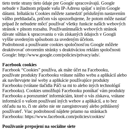
tieto tretie strany tieto údaje pre Google spracovávajú. Google
nebude v žiadnom prípade vašu IP-Adresu spájať s iným Google
dátami. Inštaláciu Cookies môžete zamedziť príslušným nastavením
vášho prehliadača, pričom vás upozorňujeme, že potom môže nastať
prípad že nebudete môcť používať všetky funkcie naších webových
stránok v plnom rozsahu. Používanímnaších webových stránok
dávate súhlas k spracovaniu o vás získaných údajoch v Googli
vyššie uvedeným spôsobom za uvedeným účelom.
Podrobnosti a používanie cookies spoločnosťou Google môžete
deaktivovať otvorením stránky s deaktiváciou reklám spoločnosti
Google: http://www.google.com/policies/privacy/ads/.
Facebook cookies
Facebook “Cookies” používa, ak máte účet na Facebooku,
používate produkty Facebooku vrátane nášho webu a aplikácií alebo
ak navštevujete iné weby a aplikácie používajúce produkty
Facebooku (vrátane tlačidla Páči sa mi to alebo iných technológií
Facebooku). Cookies umožňujú Facebooku ponúkať vám produkty
Facebooku a porozumieť informáciám, ktoré o vás získava, vrátane
informácií o vašom používaní iných webov a aplikácií, a to bez
ohľadu na to, či ste alebo nie ste zaregistrovaný alebo prihlásený
používateľ. Viac podrobností nájdete priamo na stránkach
Facebooku: https://www.facebook.com/policies/cookies/
Používanie prepojení na sociálne siete