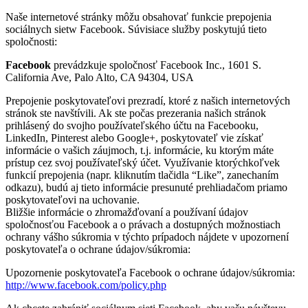
Naše internetové stránky môžu obsahovať funkcie prepojenia
sociálnych sietw Facebook. Súvisiace služby poskytujú tieto
spoločnosti:
Facebook
prevádzkuje spoločnosť Facebook Inc., 1601 S.
California Ave, Palo Alto, CA 94304, USA
Prepojenie poskytovateľovi prezradí, ktoré z našich internetových
stránok ste navštívili. Ak ste počas prezerania našich stránok
prihlásený do svojho používateľského účtu na Facebooku,
LinkedIn, Pinterest alebo Google+, poskytovateľ vie získať
informácie o vašich záujmoch, t.j. informácie, ku ktorým máte
prístup cez svoj používateľský účet. Využívanie ktorýchkoľvek
funkcií prepojenia (napr. kliknutím tlačidla “Like”, zanechaním
odkazu), budú aj tieto informácie presunuté prehliadačom priamo
poskytovateľovi na uchovanie.
Bližšie informácie o zhromažďovaní a používaní údajov
spoločnosťou Facebook a o právach a dostupných možnostiach
ochrany vášho súkromia v týchto prípadoch nájdete v upozornení
poskytovateľa o ochrane údajov/súkromia:
Upozornenie poskytovateľa Facebook o ochrane údajov/súkromia:
http://www.facebook.com/policy.php