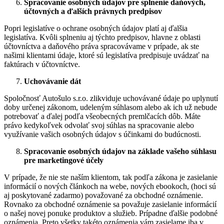
Spracovanie osobných údajov pre splnenie daňových,
účtovných a ďalších právnych predpisov
Popri legislatíve o ochrane osobných údajov platí aj ďalšia
legislatíva. Kvôli splneniu aj týchto predpisov, hlavne z oblasti
účtovníctva a daňového práva spracovávame v prípade, ak ste
našimi klientami údaje, ktoré sú legislatíva predpisuje uvádzať na
faktúrach v účtovníctve.
Uchovávanie dát
Spoločnosť Autošulo s.r.o. zlikviduje uchovávané údaje po uplynutí
doby určenej zákonom, udeleným súhlasom alebo ak ich už nebude
potrebovať a ďalej podľa všeobecných premlčacích dôb. Máte
právo kedykoľvek odvolať svoj súhlas na spracovanie alebo
využívanie vašich osobných údajov s účinkami do budúcnosti.
Spracovanie osobných údajov na základe vašeho súhlasu
pre marketingové účely
V prípade, že nie ste naším klientom, tak podľa zákona je zasielanie
informácií o nových článkoch na webe, nových ebookoch, (hoci sú
aj poskytované zadarmo) považované za obchodné oznámenie.
Rovnako za obchodné oznámenie sa považuje zasielanie informácií
o našej novej ponuke produktov a služieb. Prípadne ďalšie podobné
oznámenia. Preto všetky takéto oznámenia vám zasielame iba v