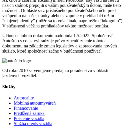
Ak chcete zabrániť sociálnym sieti Facebook, aby vašu návštevu
našich stránok prepojili s vaším používateľským účtom, máte tieto
možnosti. Odhláste sa z príslušného používateľského účtu pred
vstúpením na naše stránky alebo si zapnite v prehliadači režim
“utajenej identity” (môže sa to volať inak, napr. režim “inkognito”).
V súčasnosti väčšina prehliadačov takúto možnosť ponúka.
Účinnosť tohoto dokumentu nadobúda 1.5.2022. Spoločnosť
Autošulo s.r.o. si vyhradzuje právo zmeniť znenie tohoto
dokumentu na základe zmien legislatívy a zapracovania nových
služieb, ktoré spoločnosť začne v budúcnosti používať.
Od roku 2010 sa venujeme predaju a poradenstvu v oblasti
jazdených vozidiel.
Služby
Autoreality
Mobilná autoumyváreň
Financovanie
Predĺžená záruka
Poistenie vozidla
Služba prepis vozidla