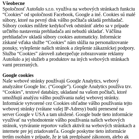
Všeobecne
Spoločnosť Autošulo s.r.o. využíva na webových stránkach funkciu
“Cookies” od spoločnosti Facebook, Google a iné. Cookies sú malé
súbory, ktoré na pevný disk vášho počítača ukladá prehliadač.
Súbory cookies môžete kedykoľvek odstrániť alebo sa v prípade
určitého nastavenia prehliadača ani nebudú ukladať. Väčšina
prehliadačov ukladá súbory cookies automaticky. Informácie
získané vďaka službe “Cookies” nám slúžia na personalizovanie
ponuky, vylepšenie našich stránok a zlepšenie zákazníckej podpory.
Služba “Cookies” zároveň zabezpečuje zobrazovanie reklamy
Autošulo a jej služieb a produktov na iných webových stránkach
vami prezeraných.
Google cookies
Naše webové stránky používajú Google Analytics, webový
analyzátor Google Inc. (“Google”). Google Analytics používa tzv.
“Cookies”, textové databázy, ukladané na vašom počítači, ktoré
umožňujú analýzu vášho používania našej webovej stránky.
Informácie vytvorené cez Cookies ohľadne vášho používania tejto
webovej stránky (vrátane vašej IP-Adresy) budú prenesené na
server Google v USA a tam uložené. Google bude tieto informácie
využívať na vyhodnotenie vášho používania našich webových
stránok, vytváranie reportov vašich aktivít na webových stránkach a
internete pre jej zriadovateľa. Google poskytne tieto informácie
tretím osobám v prípade, že je tak predpísané zákonom, alebo ak