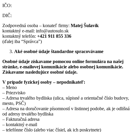
IČO:
DIČ:
Zodpovedná osoba – konateľ firmy:
Matej Šulavík
kontaktný e-mail: info@autosulo.sk
kontaktný telefón:
+421 911 855 336
(ďalej iba “Správca”)
Aké osobné údaje štandardne spracovávame
Osobné údaje získavame pomocou online formulára na našej
stránke, e-mailovej komunikácie alebo osobnej komunikácie.
Získavame nasledujúce osobné údaje.
V prípade fyzickej osoby – nepodnikateľ:
– Meno
– Priezvisko
– Adresa trvalého bydliska (ulica, súpisné a orientačné číslo budovy,
mesto, PSČ)
– Adresa na doručovanie písomností v listinnej podobe, ak je odlišná
od adresy trvalého bydliska
– Fakturačná adresa
– kontaktný e-mail
– telefónne číslo (alebo viac čísiel, ak ich poskytnete)