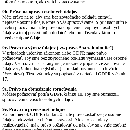
informáciám o tom, ako sa ich spracovávame.
9b. Právo na opravu osobných údajov
Máte právo na to, aby sme bez zbytočného odkladu opravili
nepresné osobné údaje, ktoré o vás spracovávame. S prihliadnutím k
účelu spracovania máte právo na doplnenie neúplných osobných
údajov a to aj poskytnutím dodatočného prehlásenia v ktorom
uvediete úplné údaje.
9c. Právo na výmaz údajov (tzv. právo “na zabudnutie”)
V prípadoch určeným zákonom alebo GDPR máte právo
požadovať, aby sme bez zbytočného odkladu vymazali vaše osobné
údaje. Výmaz z našej strany nie je možný v prípade, že zachovanie
údajov vyžaduje iná legislatíva (napríklad povinnosť archivácie
účtovnícva). Tieto výnimky sú popísané v nariadení GDPR v článku
17.
9e. Právo na obmedzenie spracúvania
Môžete požadovať podľa GDPR článku 18, aby sme obmedzili
spracovávanie vašich osobných údajov.
9e. Právo na prenosnosť údajov
Za podmienok GDPR článku 20 máte právo získať svoje osobné
údaje a odovzdať ich inému správcovi. Ak je to technicky
realizovateľné, máte právo požadovať od nás, aby sme vaše osobné