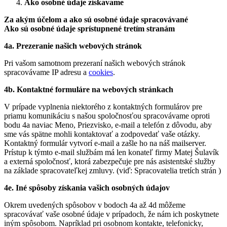
Ako osobné údaje získavame
Za akým účelom a ako sú osobné údaje spracovávané
Ako sú osobné údaje sprístupnené tretím stranám
4a. Prezeranie našich webových stránok
Pri vašom samotnom prezeraní našich webových stránok
spracovávame IP adresu a
cookies
.
4b. Kontaktné formuláre na webových stránkach
V prípade vyplnenia niektorého z kontaktných formulárov pre
priamu komunikáciu s našou spoločnosťou spracovávame oproti
bodu 4a naviac Meno, Priezvisko, e-mail a telefón z dôvodu, aby
sme vás spätne mohli kontaktovať a zodpovedať vaše otázky.
Kontaktný formulár vytvorí e-mail a zašle ho na náš mailserver.
Prístup k týmto e-mail službám má len konateľ firmy Matej Šulavík
a externá spoločnosť, ktorá zabezpečuje pre nás asistentské služby
na základe spracovateľkej zmluvy. (viď: Spracovatelia tretích strán )
4e. Iné spôsoby získania vašich osobných údajov
Okrem uvedených spôsobov v bodoch 4a až 4d môžeme
spracovávať vaše osobné údaje v prípadoch, že nám ich poskytnete
iným spôsobom. Napríklad pri osobnom kontakte, telefonicky,