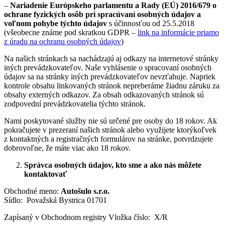
–
Nariadenie Európskeho parlamentu a Rady (EÚ) 2016/679 o
ochrane fyzických osôb pri spracúvaní osobných údajov a
voľnom pohybe týchto údajov
s účinnosťou od 25.5.2018
(všeobecne známe pod skratkou GDPR –
link na informácie priamo
z úradu na ochranu osobných údajov
)
Na našich stránkach sa nachádzajú aj odkazy na internetové stránky
iných prevádzkovateľov. Naše vyhlásenie o spracovaní osobných
údajov sa na stránky iných prevádzkovateľov nevzťahuje. Napriek
kontrole obsahu linkovaných stránok nepreberáme žiadnu záruku za
obsahy externých odkazov. Za obsah odkazovaných stránok sú
zodpovední prevádzkovatelia týchto stránok.
Nami poskytované služby nie sú určené pre osoby do 18 rokov. Ak
pokračujete v prezeraní našich stránok alebo využijete ktorýkoľvek
z kontaktných a registračných formulárov na stránke, potvrdzujete
dobrovoľne, že máte viac ako 18 rokov.
Správca osobných údajov, kto sme a ako nás môžete
kontaktovať
Obchodné meno:
Autošulo s.r.o.
Sídlo: Považská Bystrica 01701
Zapísaný v Obchodnom registry Vložka číslo: X/R