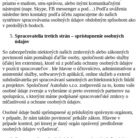
priamo e-mailom, sms-správou, alebo inými komunikačnými
nástrojmi (napr. Skype, FB messenger a pod…) Podľa uváženia
následne tieto kontakty podľa účelu zapracujeme do našich
systémov spracovávania osobných údajov obdobným spôsobom ako
v predošlých bodoch.
Spracovatelia tretích strán – sprístupnenie osobných
údajov
So zabezpečením niektorých našich zmluvných alebo zákonných
povinností nám pomáhajú ďaľšie osoby, spoločnosti alebo služby
(ďalej len externista), ktoré sú z pohľadu ochrany osobných údajov
v pozícii spracovateľov . Ide hlavne o účtovníctvo, administratívne a
asistentské služby, softwarových aplikácií, online služieb a externí
subdodávatelia pri spracovávaní samotných architektonických štúdií
a projektov. Spoločnosť Autošulo s.r.o. zodpovedá za to, komu vaše
osobné údaje zveruje a vyberáme si preto overených partnerov na
spoluprácu, s ktorými máme podpísané spracovateľské zmluvy o
mlčanlivosti a ochrane osobných údajov.
Osobné údaje budú sprístupnené aj príslušným správnym orgánom,
v prípade, že nám takúto povinnosť prikáže zákon. Hlavne v
prípade kontrol, pri ktorej je daný orgán oprávený predloženie
osobných údajov vyžadovať.