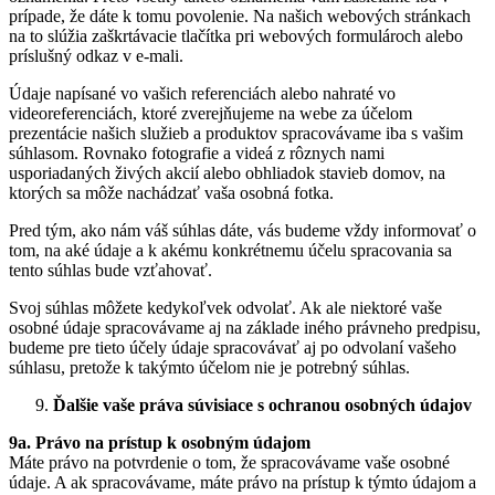
prípade, že dáte k tomu povolenie. Na našich webových stránkach
na to slúžia zaškrtávacie tlačítka pri webových formulároch alebo
príslušný odkaz v e-mali.
Údaje napísané vo vašich referenciách alebo nahraté vo
videoreferenciách, ktoré zverejňujeme na webe za účelom
prezentácie našich služieb a produktov spracovávame iba s vašim
súhlasom. Rovnako fotografie a videá z rôznych nami
usporiadaných živých akcií alebo obhliadok stavieb domov, na
ktorých sa môže nachádzať vaša osobná fotka.
Pred tým, ako nám váš súhlas dáte, vás budeme vždy informovať o
tom, na aké údaje a k akému konkrétnemu účelu spracovania sa
tento súhlas bude vzťahovať.
Svoj súhlas môžete kedykoľvek odvolať. Ak ale niektoré vaše
osobné údaje spracovávame aj na základe iného právneho predpisu,
budeme pre tieto účely údaje spracovávať aj po odvolaní vašeho
súhlasu, pretože k takýmto účelom nie je potrebný súhlas.
Ďalšie vaše práva súvisiace s ochranou osobných údajov
9a. Právo na prístup k osobným údajom
Máte právo na potvrdenie o tom, že spracovávame vaše osobné
údaje. A ak spracovávame, máte právo na prístup k týmto údajom a