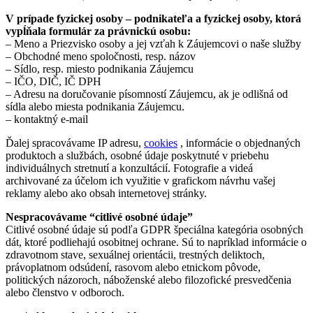
V prípade fyzickej osoby – podnikateľa a fyzickej osoby, ktorá
vypĺňala formulár za právnickú osobu:
– Meno a Priezvisko osoby a jej vzťah k Záujemcovi o naše služby
– Obchodné meno spoločnosti, resp. názov
– Sídlo, resp. miesto podnikania Záujemcu
– IČO, DIČ, IČ DPH
– Adresu na doručovanie písomností Záujemcu, ak je odlišná od
sídla alebo miesta podnikania Záujemcu.
– kontaktný e-mail
Ďalej spracovávame IP adresu,
cookies
, informácie o objednaných
produktoch a službách, osobné údaje poskytnuté v priebehu
individuálnych stretnutí a konzultácií. Fotografie a videá
archivované za účelom ich využitie v grafickom návrhu vašej
reklamy alebo ako obsah internetovej stránky.
Nespracovávame “citlivé osobné údaje”
Citlivé osobné údaje sú podľa GDPR špeciálna kategória osobných
dát, ktoré podliehajú osobitnej ochrane. Sú to napríklad informácie o
zdravotnom stave, sexuálnej orientácii, trestných deliktoch,
právoplatnom odsúdení, rasovom alebo etnickom pôvode,
politických názoroch, náboženské alebo filozofické presvedčenia
alebo členstvo v odboroch.