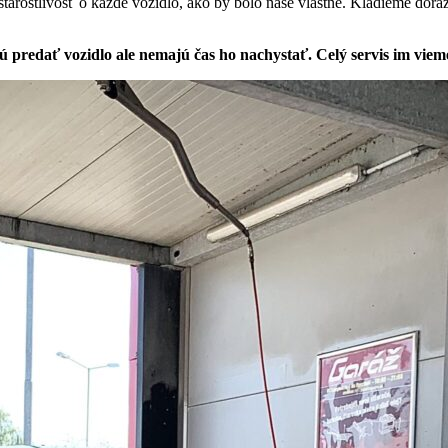
arostlivosť o každé vozidlo, ako by bolo naše vlastné. Kladieme dôraz
predať vozidlo ale nemajú čas ho nachystať. Celý servis im vieme