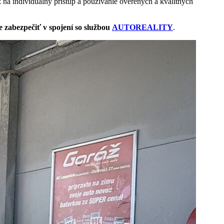
 na individuálny prístup a používanie overených a kvalitných
 zabezpečiť v spojení so službou
AUTOREALITY
.