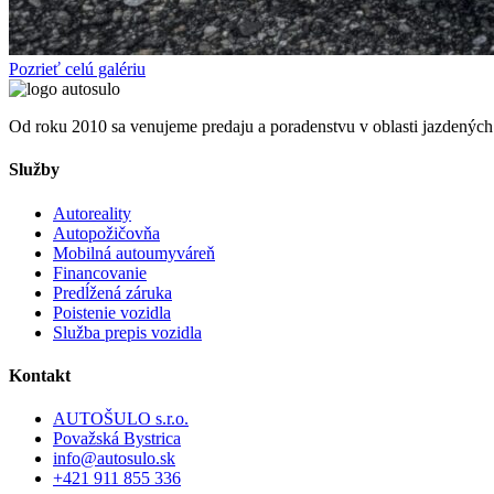
Pozrieť celú galériu
Od roku 2010 sa venujeme predaju a poradenstvu v oblasti jazdených 
Služby
Autoreality
Autopožičovňa
Mobilná autoumyváreň
Financovanie
Predĺžená záruka
Poistenie vozidla
Služba prepis vozidla
Kontakt
AUTOŠULO s.r.o.
Považská Bystrica
info@autosulo.sk
+421 911 855 336