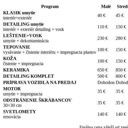
Program
Malé
Stred
KLASIK umytie
40 €
45 €
interiér+exteriér
DETAILING umytie
110 €
150 €
interiér + exteriér detailing + vosk
LEŠTENIE+VOSK
230 €
280 €
umytiе + dekontaminácia
TEPOVANIE
100 €
150 €
vysávanie + čistenie interiéru + impregnacia plastov
KOŽA
100 €
150 €
čistenie + impregnacia
KERAMIKA
650 €
850 €
DETAILING KOMPLET
500 €
800 €
PRÍPRAVA VOZIDLA NA PREDAJ
Dohodou
Dohod
MOTOR
35 €
35 €
umytie + impregnacia
ODSTRÁNENIE ŠKRÁBANCOV
35 €
35 €
30×30 cm
SVETLOMETY
140 €
140 €
renovácia
Finálna cena záleží od zneč