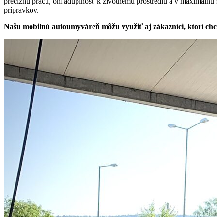
precíznu prácu, ohľaduplnosť k životnému prostrediu a v maximálnu st
prípravkov.
Našu mobilnú autoumyváreň môžu využiť aj zákazníci, ktorí chcú 