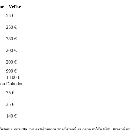
né
Veľké
55 €
250 €
380 €
200 €
200 €
990 €
1 100 €
ou
Dohodou
35 €
35 €
140 €
istenia vozidla, pri extrémnom znečistený sa cena môže líšiť. Presné ur