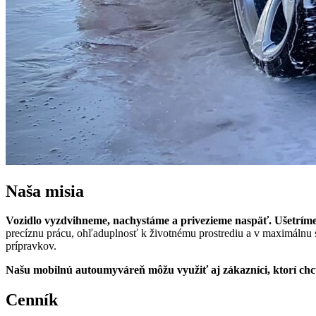
Naša misia
Vozidlo vyzdvihneme, nachystáme a privezieme naspäť. Ušetríme v
precíznu prácu, ohľaduplnosť k životnému prostrediu a v maximálnu st
prípravkov.
Našu mobilnú autoumyváreň môžu využiť aj zákazníci, ktorí chcú 
Cenník