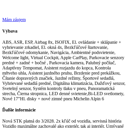
Mám záujem
Výbava
ABS, ASR, ESP, Airbag 8x, ISOFIX, El. ovládanie + sklápanie +
vyhrievanie zrkadiel, El. okná 4x, Bezkľúčové štartovanie,
Bezkľúčové odomykanie, Navigácia, Ambientné podsvietenie,
Welcome light, Virtual Cockpit, Apple CarPlay, Parkovacie senzory
predné + zadné + bočné , Parkovacia kamera, Palubný počítač,
Adaptívny Tempomat, Asistent rozjazdu do kopca, Kontrola
mŕtveho uhla, Asistent jazdného pruhu, Brzdenie pred prekážkou,
Čítanie dopravných značiek, Jazdné režimy, Športové sedadlá,
Vyhrievané sedadlá predné, Digitálna klimatizácia, Dažďový senzor,
Svetelný senzor, Systém kontroly tlaku v pneu, Panoramatická
strecha, Čierna stropnica, LED denné svietenie,Bi-LED svetlomety,
Nové 17”Hl. disky + nové zimné pneu Michelin Alpin 6
Ďalšie informácie
Nová STK platná do 3/2028. 2x kľúč od vozidla, servisná história
Vozidlo maximálne zachovalé ako exteriér, tak aj interiér. Umývané