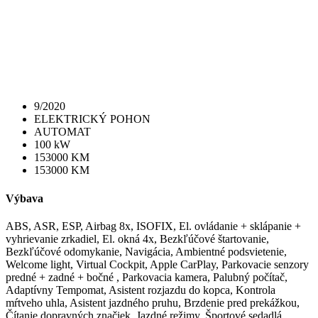
9/2020
ELEKTRICKÝ POHON
AUTOMAT
100 kW
153000 KM
153000 KM
Výbava
ABS, ASR, ESP, Airbag 8x, ISOFIX, El. ovládanie + sklápanie +
vyhrievanie zrkadiel, El. okná 4x, Bezkľúčové štartovanie,
Bezkľúčové odomykanie, Navigácia, Ambientné podsvietenie,
Welcome light, Virtual Cockpit, Apple CarPlay, Parkovacie senzory
predné + zadné + bočné , Parkovacia kamera, Palubný počítač,
Adaptívny Tempomat, Asistent rozjazdu do kopca, Kontrola
mŕtveho uhla, Asistent jazdného pruhu, Brzdenie pred prekážkou,
Čítanie dopravných značiek, Jazdné režimy, Športové sedadlá,