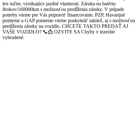
len ručne, vynikajúce jazdné vlastnosti. Záruka na batériu
8rokov/160000km s možnosťou predĺženia záruky. V prípade
potreby vieme pre Vás pripraviť financovanie. PZP, Havarijné
poistenie a GAP poistenie vieme poskytnúť taktiež, aj s možnosťou
predĺženia záruky na vozidlo. CHCETE TAKTO PREDAŤ AJ
VAŠE VOZIDLO? 📞📩 OZVITE SA Chyby v inzeráte
vyhradené.