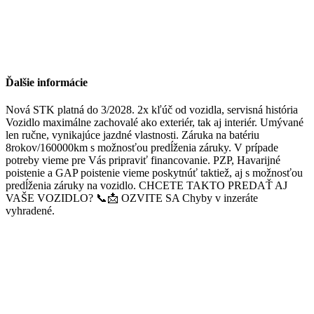
Ďalšie informácie
Nová STK platná do 3/2028. 2x kľúč od vozidla, servisná história
Vozidlo maximálne zachovalé ako exteriér, tak aj interiér. Umývané
len ručne, vynikajúce jazdné vlastnosti. Záruka na batériu
8rokov/160000km s možnosťou predĺženia záruky. V prípade
potreby vieme pre Vás pripraviť financovanie. PZP, Havarijné
poistenie a GAP poistenie vieme poskytnúť taktiež, aj s možnosťou
predĺženia záruky na vozidlo. CHCETE TAKTO PREDAŤ AJ
VAŠE VOZIDLO? 📞📩 OZVITE SA Chyby v inzeráte
vyhradené.