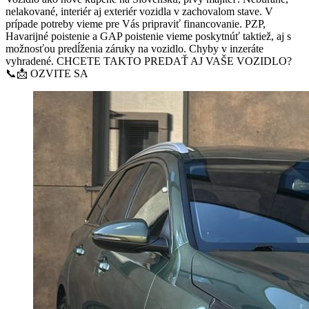
nelakované, interiér aj exteriér vozidla v zachovalom stave. V
prípade potreby vieme pre Vás pripraviť financovanie. PZP,
Havarijné poistenie a GAP poistenie vieme poskytnúť taktiež, aj s
možnosťou predĺženia záruky na vozidlo. Chyby v inzeráte
vyhradené. CHCETE TAKTO PREDAŤ AJ VAŠE VOZIDLO?
📞📩 OZVITE SA