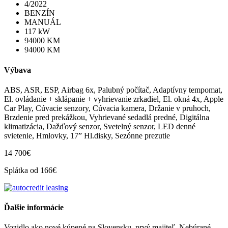
4/2022
BENZÍN
MANUÁL
117 kW
94000 KM
94000 KM
Výbava
ABS, ASR, ESP, Airbag 6x, Palubný počítač, Adaptívny tempomat,
El. ovládanie + sklápanie + vyhrievanie zrkadiel, El. okná 4x, Apple
Car Play, Cúvacie senzory, Cúvacia kamera, Držanie v pruhoch,
Brzdenie pred prekážkou, Vyhrievané sedadlá predné, Digitálna
klimatizácia, Dažďový senzor, Svetelný senzor, LED denné
svietenie, Hmlovky, 17” Hl.disky, Sezónne prezutie
14 700€
Splátka od 166€
Ďalšie informácie
Vozidlo ako nové kúpené na Slovensku, prvý majiteľ. Nebúrané,