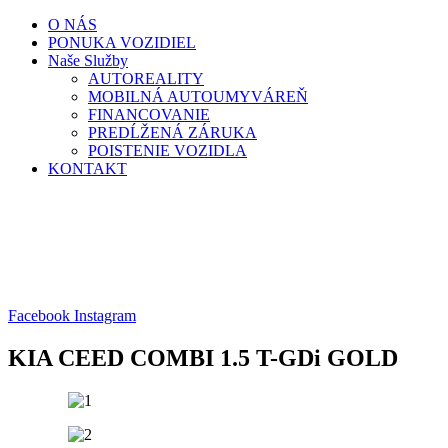
Skip
O NÁS
to
PONUKA VOZIDIEL
content
Naše Služby
AUTOREALITY
MOBILNÁ AUTOUMYVÁREŇ
FINANCOVANIE
PREDĹŽENÁ ZÁRUKA
POISTENIE VOZIDLA
KONTAKT
Facebook
Instagram
KIA CEED COMBI 1.5 T-GDi GOLD