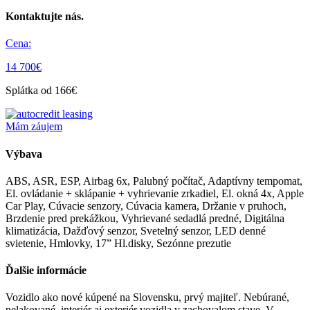
Kontaktujte nás.
Cena:
14 700€
Splátka od 166€
Mám záujem
Výbava
ABS, ASR, ESP, Airbag 6x, Palubný počítač, Adaptívny tempomat,
El. ovládanie + sklápanie + vyhrievanie zrkadiel, El. okná 4x, Apple
Car Play, Cúvacie senzory, Cúvacia kamera, Držanie v pruhoch,
Brzdenie pred prekážkou, Vyhrievané sedadlá predné, Digitálna
klimatizácia, Dažďový senzor, Svetelný senzor, LED denné
svietenie, Hmlovky, 17” Hl.disky, Sezónne prezutie
Ďalšie informácie
Vozidlo ako nové kúpené na Slovensku, prvý majiteľ. Nebúrané,
nelakované, interiér aj exteriér vozidla v zachovalom stave. V